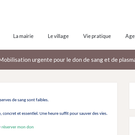
La mairie
Le village
Vie pratique
Age
Mobilisation urgente pour le don de sang et de plasm
éserves de sang sont faibles.
concret et essentiel. Une heure suffit pour sauver des vies.
>
réserver mon don